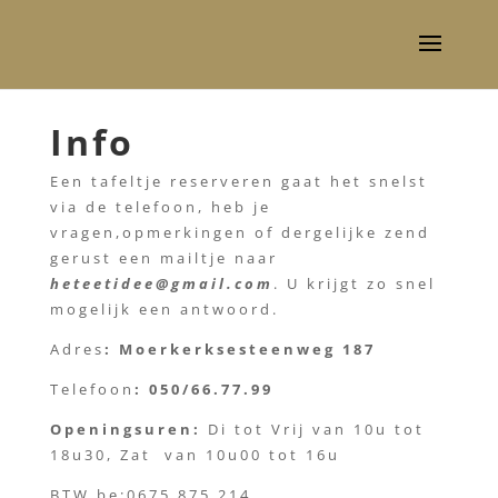
Info
Een tafeltje reserveren gaat het snelst
via de telefoon, heb je
vragen,opmerkingen of dergelijke zend
gerust een mailtje naar
heteetidee@gmail.com
. U krijgt zo snel
mogelijk een antwoord.
Adres
: Moerkerksesteenweg 187
Telefoon
:
050/66.77.99
Openingsuren:
Di tot Vrij van 10u tot
18u30, Zat van 10u00 tot 16u
BTW be:0675.875.214